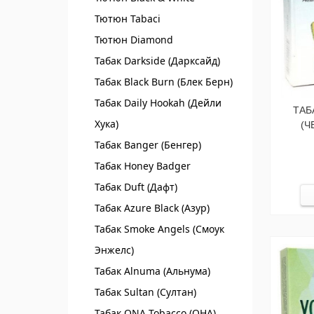
Тютюн Tabaci
Тютюн Diamond
Табак Darkside (Дарксайд)
Табак Black Burn (Блек Берн)
Табак Daily Hookah (Дейли
ТАБ
Хука)
(Ч
Табак Banger (Бенгер)
Табак Honey Badger
Табак Duft (Дафт)
Табак Azure Black (Азур)
Табак Smoke Angels (Смоук
Энжелс)
Табак Alnuma (Альнума)
Табак Sultan (Султан)
Табак ONA Tobacco (ОНА)