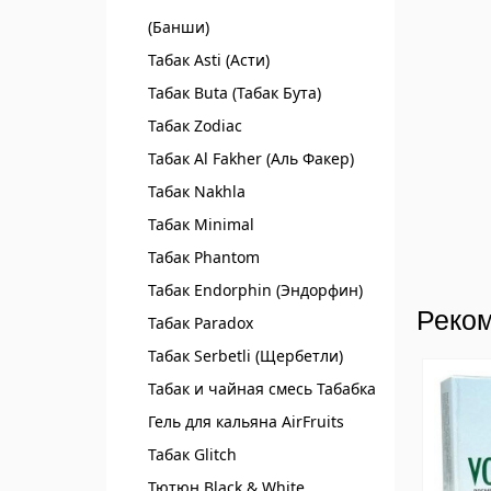
(Банши)
Табак Asti (Асти)
Табак Buta (Табак Бута)
Табак Zodiac
Табак Al Fakher (Аль Факер)
Табак Nakhla
Табак Minimal
Табак Phantom
Табак Endorphin (Эндорфин)
Реком
Табак Paradox
Табак Serbetli (Щербетли)
Табак и чайная смесь Табабка
Гель для кальяна AirFruits
Табак Glitch
Тютюн Black & White