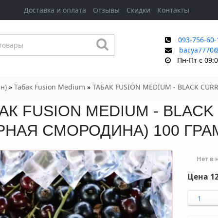
Доставка и оплата
Отзывы
Скидки
Контакты
093-756-60-
bacya7770
Пн-Пт с 09:0
н)
»
Табак Fusion Medium
»
ТАБАК FUSION MEDIUM - BLACK CUR
АК FUSION MEDIUM - BLAC
РНАЯ СМОРОДИНА) 100 ГР
Нет в
Цена
12