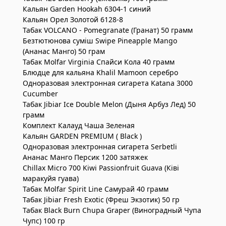
Кальян Garden Hookah 6304-1 синий
Кальян Орел Золотой 6128-8
Табак VOLCANO - Pomegranate (Гранат) 50 грамм
Безтютюнова суміш Swipe Pineapple Mango
(Ананас Манго) 50 грам
Табак Molfar Virginia Спайси Кола 40 грамм
Блюдце для кальяна Khalil Mamoon серебро
Одноразовая электронная сигарета Katana 3000
Cucumber
Табак Jibiar Ice Double Melon (Дыня Арбуз Лед) 50
грамм
Комплект Калауд Чаша Зеленая
Кальян GARDEN PREMIUM ( Black )
Одноразовая электронная сигарета Serbetli
Ананас Манго Персик 1200 затяжек
Chillax Micro 700 Kiwi Passionfruit Guava (Ківі
маракуйя гуава)
Табак Molfar Spirit Line Самурай 40 грамм
Табак Jibiar Fresh Exotic (Фреш Экзотик) 50 гр
Табак Black Burn Chupa Graper (Виноградный Чупа
Чупс) 100 гр