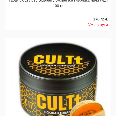
Табак CULTt C15 Blueberry Lychee Ice (Черника Личи Лед)
100 гр
370 грн.
Уже в пути