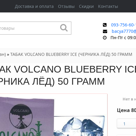
Доставка и оплата
Отзывы
Скидки
Контакты
093-756-60-
bacya7770
Пн-Пт с 09:0
ан)
»
ТАБАК VOLCANO BLUEBERRY ICE (ЧЕРНИКА ЛЁД) 50 ГРАММ
АК VOLCANO BLUEBERRY IC
РНИКА ЛЁД) 50 ГРАММ
Нет в
Цена
80