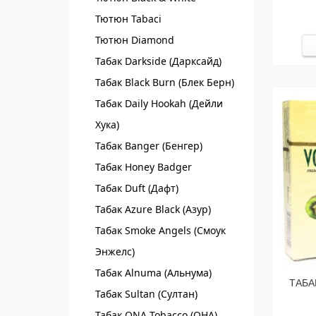
Тютюн Tabaci
Тютюн Diamond
Табак Darkside (Дарксайд)
Табак Black Burn (Блек Берн)
Табак Daily Hookah (Дейли
Хука)
Табак Banger (Бенгер)
Табак Honey Badger
Табак Duft (Дафт)
Табак Azure Black (Азур)
Табак Smoke Angels (Смоук
Энжелс)
Табак Alnuma (Альнума)
ТАБА
Табак Sultan (Султан)
Табак ONA Tobacco (ОНА)