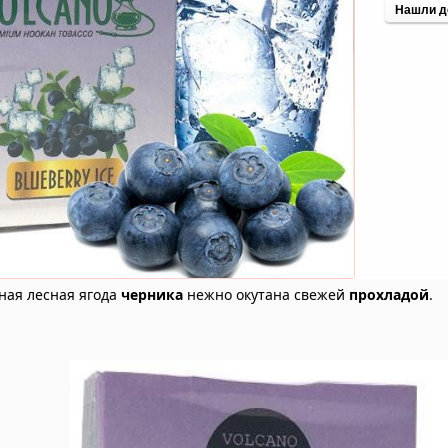
Нашли д
ная лесная ягода
черника
нежно окутана свежей
прохладой
.