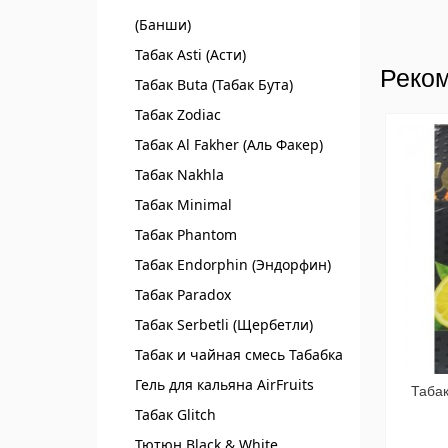
(Банши)
Табак Asti (Асти)
Реком
Табак Buta (Табак Бута)
Табак Zodiac
Табак Al Fakher (Аль Факер)
Табак Nakhla
Табак Minimal
Табак Phantom
Табак Endorphin (Эндорфин)
Табак Paradox
Табак Serbetli (Щербетли)
Табак и чайная смесь Табабка
Гель для кальяна AirFruits
Табак
Табак Glitch
Тютюн Black & White