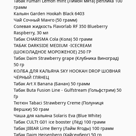
Табак Fumari Lemon mint (Лимон мята) реплика 100
грамм
Кальян Garden Hookah Black 6403
Чай Сочный Манго (50 грамм)
Солевая жидкость Flavorlab RF 350 Blueberry
Raspberry, 30 мл
Табак CHARISMA Cola (Кола) 50 грамм
ТАБАК DARKSIDE MEDIUM -ICECREAM
(ШОКОЛАДНОЕ МОРОЖЕНОЕ) 250 ГР
Табак Daim Strawberry grape (Клубника Виноград)
50 гр
КОЛБА ДЛЯ КАЛЬЯНА SKY HOOKAH DROP ШОВНАЯ
ЧЁРНЫЙ ГЛЯНЕЦ
Табак Art X Banana (Банан) 50 грамм
Табак Buta Fusion Line - Gulfstream (Гольфстрим) 50
Гр
Тютюн Tabaci Strawberry Сreme (Полуниця
Вершки) 50 грам
Чаша для кальяна Solaris Eva (Blue White)
Табак CULTt G01 ice booster (Лёд) 100 грамм
Табак JIBIAR Lime Berry (Лайм Ягоды) 100 грамм
Табак Daim Heisenberg (Хайсенберг) 50 гр