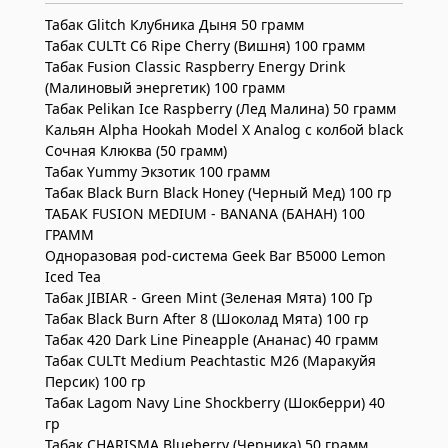
Табак Glitch Клубника Дыня 50 грамм
Табак CULTt C6 Ripe Cherry (Вишня) 100 грамм
Табак Fusion Classic Raspberry Energy Drink
(Малиновый энергетик) 100 грамм
Табак Pelikan Ice Raspberry (Лед Малина) 50 грамм
Кальян Alpha Hookah Model X Analog с колбой black
Сочная Клюква (50 грамм)
Табак Yummy Экзотик 100 грамм
Табак Black Burn Black Honey (Черный Мед) 100 гр
ТАБАК FUSION MEDIUM - BANANA (БАНАН) 100
ГРАММ
Одноразовая pod-система Geek Bar B5000 Lemon
Iced Tea
Табак JIBIAR - Green Mint (Зеленая Мята) 100 Гр
Табак Black Burn After 8 (Шоколад Мята) 100 гр
Табак 420 Dark Line Pineapple (Ананас) 40 грамм
Табак CULTt Medium Peachtastic M26 (Маракуйя
Персик) 100 гр
Табак Lagom Navy Line Shockberry (Шокберри) 40
гр
Табак CHARISMA Blueberry (Черника) 50 грамм