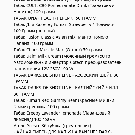
Табак CULTt C86 Pomegranate Drink (Гранатовый
Напиток) 100 грамм
ТАБАК ONA - PEACH (ПЕРСИК) 50 ГРАММ
Табак Для Кальяну Fumari Strawberry / Полуниця
100 Грамм (репліка)
Табак Fusion Classic Asian mix (Манго Помело
Папайя) 100 грамм
Табак Chaos Muscle Man (Огірок) 50 грамм
Табак Daim Milk Сream (Молочный крем) 50 гр
Автомобильный инвертор Cotech преобразователь
напряжения 12V-230V 100 W
ТАБАК DARKSIDE SHOT LINE - АЗОВСКИЙ ШЕЙК 30
ГРАММ
ТАБАК DARKSIDE SHOT LINE - БАЛТИЙСКИЙ ЧИЛЛ
30 ГРАММ
Табак Fumari Red Gummy Bear (Красные Мишки
Гамми) реплика 100 грамм
Табак Creepy Lavander lemonade (Лавандовый
лимонад) 100 грамм
Уголь Gresco 36 кубика (треугольник)
ЧАЙНАЯ СМЕСЬ ДЛЯ КАЛЬЯНА BANSHEE DARK -