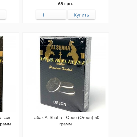
65 грн.
ельсин
Табак Al Shaha - Орео (Oreon) 50
 грамм
грамм