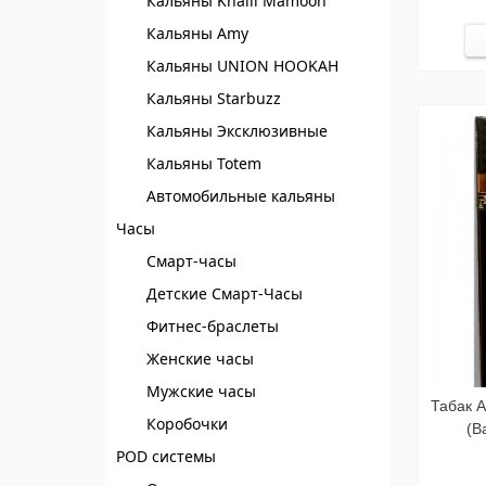
Кальяны Khalil Mamoon
Кальяны Amy
Кальяны UNION HOOKAH
Кальяны Starbuzz
Кальяны Эксклюзивные
Кальяны Totem
Автомобильные кальяны
Часы
Смарт-часы
Детские Смарт-Часы
Фитнес-браслеты
Женские часы
Мужские часы
Табак 
Коробочки
(B
POD системы