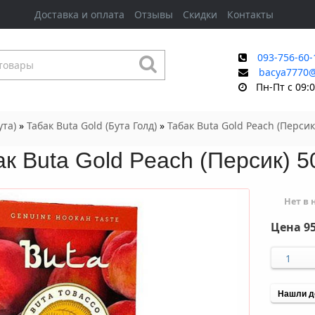
Доставка и оплата
Отзывы
Скидки
Контакты
093-756-60-
bacya7770
Пн-Пт с 09:0
ута)
»
Табак Buta Gold (Бута Голд)
»
Табак Buta Gold Peach (Персик
к Buta Gold Peach (Персик) 5
Нет в
Цена
95
Нашли д