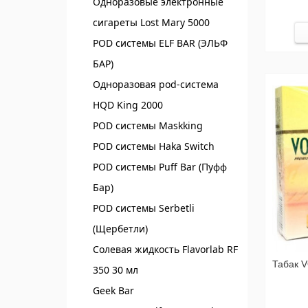
Одноразовые электронные
сигареты Lost Mary 5000
POD системы ELF BAR (ЭЛЬФ
БАР)‌
Одноразовая pod-система
HQD King 2000
POD системы Maskking
POD системы Haka Switch
POD системы Puff Bar (Пуфф
Бар)
POD системы Serbetli
(Щербетли)
Солевая жидкость Flavorlab RF
Табак V
350 30 мл
Geek Bar