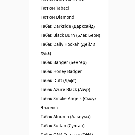
Тютюн Tabaci
Тютюн Diamond
Табак Darkside (Дарксайд)
Табак Black Burn (Блек Берн)
Табак Daily Hookah (Дейли
Хука)
Табак Banger (Бенгер)
Табак Honey Badger
Табак Duft (Дафт)
Табак Azure Black (Азур)
Табак Smoke Angels (Смоук
Энжелс)
Табак Alnuma (Альнума)
Табак Sultan (Султан)
Табак ONA Tobacco (ОНА)