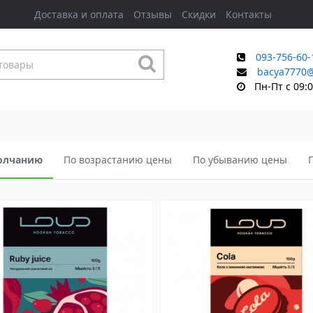
Доставка и оплата
Отзывы
Скидки
Контакты
093-756-60-
bacya7770
Пн-Пт с 09:0
олчанию
По возрастанию цены
По убыванию цены