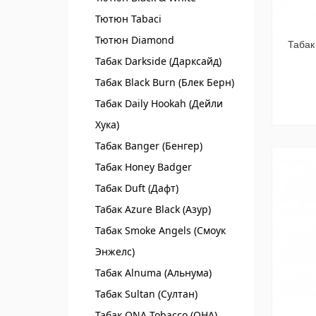
Тютюн Tabaci
Тютюн Diamond
Табак
Табак Darkside (Дарксайд)
Табак Black Burn (Блек Берн)
Табак Daily Hookah (Дейли
Хука)
Табак Banger (Бенгер)
Табак Honey Badger
Табак Duft (Дафт)
Табак Azure Black (Азур)
Табак Smoke Angels (Смоук
Энжелс)
Табак Alnuma (Альнума)
Табак Sultan (Султан)
Табак ONA Tobacco (ОНА)