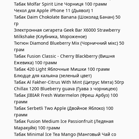
Табак Molfar Spirit Line Чорниця 100 грамм
Чехол для Apple iPhone 11 (Дьявол) 1
Табак Daim Chokolate Banana (Шоколад Банан) 50
гр
Электронная сигарета Geek Bar X6000 Strawberry
Milkshake (Клубника, Мороженое)
Тютюн Diamond Blueberry Mix (Чорничний мікс) 50
грам
Табак Fusion Classic - Cherry Blackberry (Вишня
Ежевика) 100 грамм
Табак 420 Light Яблочные Мишки 100 грамм
Блюдце для кальяна (зеленый цвет)
Табак Al Fakher-Citrus With Mint (Цитрус Мята) 50гр
Chillax 1200 Blueberry guava (Гуава з чорницею)
Табак JIBIAR Fresh Watermelon (Фреш Арбуз) 100
грамм
Табак Serbetli Two Apple (Двойное Яблоко) 100
грамм
Табак Fusion Medium Ice Passionfruit (Ледяная
Маракуйя) 100 грамм
Табак Minimal Ice Tea Mango (Манговый Чай со