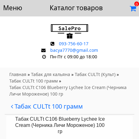
0
Меню
Доставка и оплата
Каталог товаров
Отзывы
Скидки
Контакты
093-756-60-17
bacya7770@gmail.com
Пн-Пт с 09:00 до 18:00
Главная
»
Табак для кальяна
»
Табак CULTt (Культ)
»
Табак CULTt 100 грамм
»
Табак CULTt C106 Blueberry Lychee Ice Cream (Черника
Личи Мороженое) 100 гр
Табак CULTt 100 грамм
Табак CULTt C106 Blueberry Lychee Ice
Cream (Черника Личи Мороженое) 100
гр