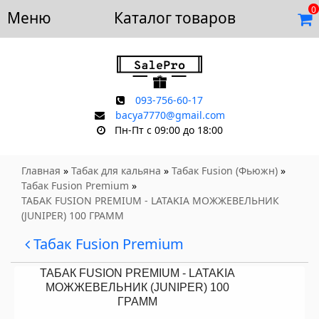
0
Меню
Доставка и оплата
Каталог товаров
Отзывы
Скидки
Контакты
093-756-60-17
bacya7770@gmail.com
Пн-Пт с 09:00 до 18:00
Главная
»
Табак для кальяна
»
Табак Fusion (Фьюжн)
»
Табак Fusion Premium
»
ТАБАК FUSION PREMIUM - LATAKIA МОЖЖЕВЕЛЬНИК
(JUNIPER) 100 ГРАММ
Табак Fusion Premium
ТАБАК FUSION PREMIUM - LATAKIA
МОЖЖЕВЕЛЬНИК (JUNIPER) 100
ГРАММ