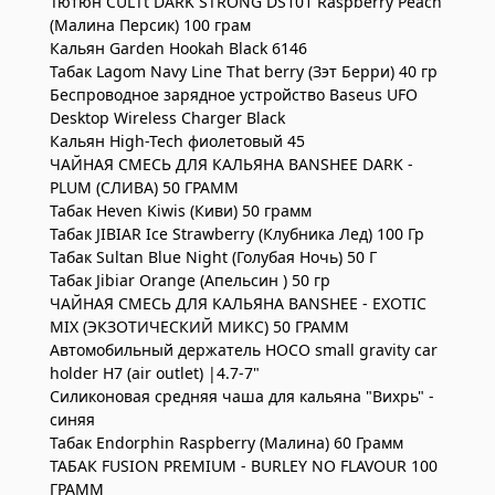
Тютюн CULTt DARK STRONG DS101 Raspberry Peach
(Малина Персик) 100 грам
Кальян Garden Hookah Black 6146
Табак Lagom Navy Line That berry (Зэт Берри) 40 гр
Беспроводное зарядное устройство Baseus UFO
Desktop Wireless Charger Black
Кальян High-Tech фиолетовый 45
ЧАЙНАЯ СМЕСЬ ДЛЯ КАЛЬЯНА BANSHEE DARK -
PLUM (СЛИВА) 50 ГРАММ
Табак Heven Kiwis (Киви) 50 грамм
Табак JIBIAR Ice Strawberry (Клубника Лед) 100 Гр
Табак Sultan Blue Night (Голубая Ночь) 50 Г
Табак Jibiar Orange (Апельсин ) 50 гр
ЧАЙНАЯ СМЕСЬ ДЛЯ КАЛЬЯНА BANSHEE - EXOTIC
MIX (ЭКЗОТИЧЕСКИЙ МИКС) 50 ГРАММ
Автомобильный держатель HOCO small gravity car
holder H7 (air outlet) |4.7-7"
Силиконовая средняя чаша для кальяна "Вихрь" -
синяя
Табак Endorphin Raspberry (Малина) 60 Грамм
ТАБАК FUSION PREMIUM - BURLEY NO FLAVOUR 100
ГРАММ