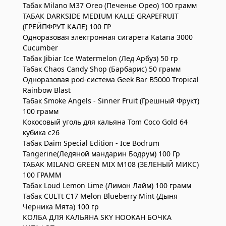
Табак Milano M37 Oreo (Печенье Орео) 100 грамм
ТАБАК DARKSIDE MEDIUM KALLE GRAPEFRUIT
(ГРЕЙПФРУТ КАЛЕ) 100 ГР
Одноразовая электронная сигарета Katana 3000
Cucumber
Табак Jibiar Ice Watermelon (Лед Арбуз) 50 гр
Табак Chaos Candy Shop (Барбарис) 50 грамм
Одноразовая pod-система Geek Bar B5000 Tropical
Rainbow Blast
Табак Smoke Angels - Sinner Fruit (Грешный Фрукт)
100 грамм
Кокосовый уголь для кальяна Tom Coco Gold 64
кубика c26
Табак Daim Special Edition - Ice Bodrum
Tangerine(Ледяной мандарин Бодрум) 100 Гр
ТАБАК MILANO GREEN MIX M108 (ЗЕЛЕНЫЙ МИКС)
100 ГРАММ
Табак Loud Lemon Lime (Лимон Лайм) 100 грамм
Табак CULTt C17 Melon Blueberry Mint (Дыня
Черника Мята) 100 гр
КОЛБА ДЛЯ КАЛЬЯНА SKY HOOKAH БОЧКА