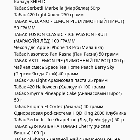
Калауд SHIELD
Табак Serbetli Marbella (Марбелла) 50гр
Табак 420 Light Холлс 250 грамм
ТАБАК VOLCANO - LEMON PIE (ЛИМОННЫЙ ПИРОГ)
50 ГРАММ
ТАБАК FUSION CLASSIC - ICE PASSION FRUIT
(МАРАКУЙЯ ЛЁД) 100 ГРАММ
Чехол для Apple iPhone 13 Pro (Милашка)
Табак Nasomoto Pan Rasna (Пан Расна) 50 грамм
ТАБАК ASTI LEMON PIE (ЛИМОННЫЙ ПИРОГ) 100 Гр
Чайная смесь Space Tea Home Peach Berry Sky
(Персик Ягода Скай) 40 грамм
Табак 420 Light Арахисовая паста 25 грамм
Табак 420 Halloween (Хэллоуин) 100 грамм
Табак Smyrna Pineapple Cake (Ананасовый Пирог)
50 г
Табак Enigma El Cortez (Ананас) 40 грамм
Одноразовая pod-система HQD King 2000 Клубника
Табак Serbetli - Ice Grapefruit (Лед Грейпфрут) 50гр
ТАБАК ДЛЯ КАЛЬЯНА FUMARI Cherry (Кислая
Вишня) 100 Гр
Табак Al Shaha - Ледяной Чай с Лимоном (Ice Tea