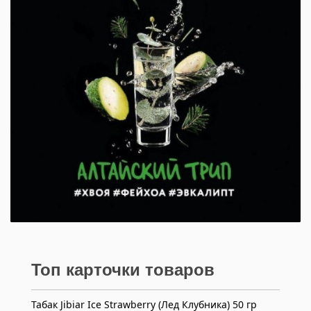
Топ карточки товаров
Табак Jibiar Ice Strawberry (Лед Клубника) 50 гр