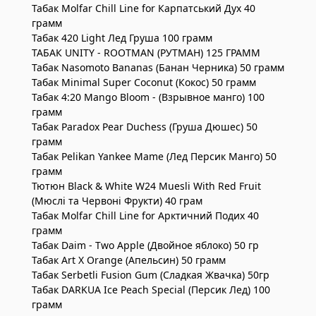
Табак Molfar Chill Line for Карпатський Дух 40
грамм
Табак 420 Light Лед Груша 100 грамм
ТАБАК UNITY - ROOTMAN (РУТМАН) 125 ГРАММ
Табак Nasomoto Bananas (Банан Черника) 50 грамм
Табак Minimal Super Coconut (Кокос) 50 грамм
Табак 4:20 Mango Bloom - (Взрывное манго) 100
грамм
Табак Paradox Pear Duchess (Груша Дюшес) 50
грамм
Табак Pelikan Yankee Mame (Лед Персик Манго) 50
грамм
Тютюн Black & White W24 Muesli With Red Fruit
(Мюслі та Червоні Фрукти) 40 грам
Табак Molfar Chill Line for Арктичний Подих 40
грамм
Табак Daim - Two Apple (Двойное яблоко) 50 гр
Табак Art X Orange (Апельсин) 50 грамм
Табак Serbetli Fusion Gum (Сладкая Жвачка) 50гр
Табак DARKUA Ice Peach Special (Персик Лед) 100
грамм