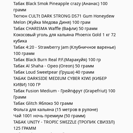
Табак Black Smok Pineapple crazy (Ананас) 100
грамм
Тютюн CULTt DARK STRONG DS71 Gum Honeydew
Melon (Жуйка Медова Диня) 100 грам
Табак CHARISMA Waffle (Вафли) 50 грамм
Кокосовый уголь для кальяна Phoenix Gold 1 кг 72
кубика
Табак 4:20 - Strawberry Jam (Клубничное варенье)
100 грамм
Табак Black Burn Real P.F.(Маракуйя) 100 гр
Табак Al Shaha - Орео (Oreon) 50 грамм
Табак Loud Sweetpear (Груша) 40 грамм
ТАБАК DARKSIDE MEDIUM CYBER KIWI (КИБЕР
КИВИ) 100 ГР
Табак Fusion Medium - Грейпфрут (Grapefriut) 100
Грамм
Табак Glitch Яблоко 50 грамм
Фольга для кальяна (15 метров в рулоне)
Чай 1001 ночь премиум (50 грамм)
ТАБАК UNITY - TROPIC SWIZZLE (ТРОПИК СВИЗЗЛ)
125 ГРАММ