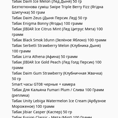
Табак Daim Ice Melon (Лёд Дыня) 50 гр
Безтютюнова суміш Swipe Triple Berry Fizz (Ягідна
Шипучка) 50 грам
Табак Daim Zeus (Дыня Персик Лед) 50 гр
Табак Enigma Bonny (Ягоды) 100 грамм
Табак JIBIAR Ice Citrus Mint (Лед Цитрус Мята) 100
грамм
Табак Black Smok Idunn (Зелёное Яблоко) 100 грамм
Табак Serbetli Strawberry Melon (Клубника Дыня)
100 грамм
Табак Lirra Athena (Афина) 50 грамм
Табак JIBIAR Ice Gold Peach (Лед Голд Персик) 100
грамм
Табак Daim Gum Strawberry (Клубничная Жвачка)
50 гр
Smart часы GT08 черные + камера
Табак Для Кальяна Fumari Plum / Слива 100 Грамм
(реплика)
Табак Unity Lebiga Watermelon Ice Cream (Арбузное
Мороженое) 100 грамм
Табак Jibiar Casper (Каспер) 50 гр
Табак Fusion Classic - Мята (Mint) 100 Грамм