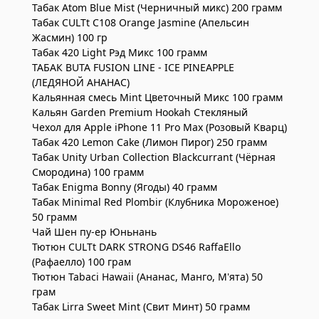
Табак Atom Blue Mist (Черничный микс) 200 грамм
Табак CULTt C108 Orange Jasmine (Апельсин
Жасмин) 100 гр
Табак 420 Light Рэд Микс 100 грамм
ТАБАК BUTA FUSION LINE - ICE PINEAPPLE
(ЛЕДЯНОЙ АНАНАС)
Кальянная смесь Mint Цветочный Микс 100 грамм
Кальян Garden Premium Hookah Стекляный
Чехол для Apple iPhone 11 Pro Max (Розовый Кварц)
Табак 420 Lemon Cake (Лимон Пирог) 250 грамм
Табак Unity Urban Collection Blackcurrant (Чёрная
Смородина) 100 грамм
Табак Enigma Bonny (Ягоды) 40 грамм
Табак Minimal Red Plombir (Клубника Мороженое)
50 грамм
Чай Шен пу-ер Юньнань
Тютюн CULTt DARK STRONG DS46 RaffaEllo
(Рафаелло) 100 грам
Тютюн Tabaci Hawaii (Ананас, Манго, М'ята) 50
грам
Табак Lirra Sweet Mint (Свит Минт) 50 грамм