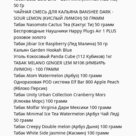
50 Гр
ЧАЙНАЯ СМЕСЬ ДЛЯ КАЛЬЯНА BANSHEE DARK -
SOUR LEMON (КИСЛЫЙ ЛИМОН) 50 ГРАММ
Табак Nasomoto Cactus Tea (Кактус Ти) 50 грамм
Беспроводные Наушники Happy Plugs Air 1 PLUS
розовое золото
Табак Jibiar Ice Raspberry (Лед Малина) 50 гр
Кальян Garden Hookah Blue
Уголь Кокосовый Panda Cube (112 Кубиков) 1кг
ТАБАК MILANO GINGER LEM M106 (ИМБИРЬ
ЛИМОН) - 100 ГРАММ
Табак Atom Watermelon (Арбуз) 100 грамм
Одноразовая POD система Elf Bar 800 Apple Peach
(Яблоко Персик)
Табак Unity Urban Collection Cranberry Mors
(Клюква Морс) 100 грамм
Табак Molfar Virginia Дари Мексики 100 грамм
Табак Minimal Ice Tea Watermelon (Арбуз Чай Лед)
50 грамм
Табак Creepy Double melon (Арбуз Дыня) 100 грамм
Табак White Side Jasmine (Жасмин) 100 грамм