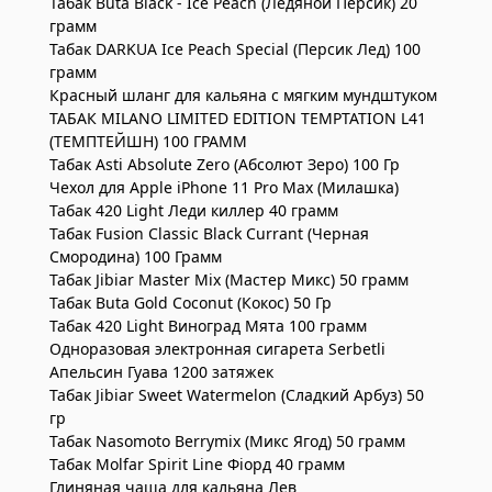
Табак Buta Black - Ice Peach (Ледяной Персик) 20
грамм
Табак DARKUA Ice Peach Special (Персик Лед) 100
грамм
Красный шланг для кальяна с мягким мундштуком
ТАБАК MILANO LIMITED EDITION TEMPTATION L41
(ТЕМПТЕЙШН) 100 ГРАММ
Табак Asti Absolute Zero (Абсолют Зеро) 100 Гр
Чехол для Apple iPhone 11 Pro Max (Милашка)
Табак 420 Light Леди киллер 40 грамм
Табак Fusion Classic Black Currant (Черная
Смородина) 100 Грамм
Табак Jibiar Master Mix (Мастер Микс) 50 грамм
Табак Buta Gold Coconut (Кокос) 50 Гр
Табак 420 Light Виноград Мята 100 грамм
Одноразовая электронная сигарета Serbetli
Апельсин Гуава 1200 затяжек
Табак Jibiar Sweet Watermelon (Сладкий Арбуз) 50
гр
Табак Nasomoto Berrymix (Микс Ягод) 50 грамм
Табак Molfar Spirit Line Фіорд 40 грамм
Глиняная чаша для кальяна Лев