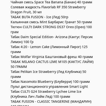
Чайная смесь Space Tea Banana (Банан) 40 грамм
Солевая жидкость Flavorlab RF 350 Strawberry
Dragon Fruit, 30 мл
ТАБАК BUTA FUSION - Ice (Лед) 50гр
Кальянная смесь Mint Барбарис Гранат 50 грамм
Тютюн CULTt DARK STRONG DS37 Oreo (Орео) 100
грам
Табак Daim Special Edition- Arizona (Кактус Персик
Лимон) 100 Гр
Табак 4:20 - Lemon Cake (Лимонный Пирог) 125
грамм
Табак Molfar Virginia Баштановый фреш 40 грамм
ТАБАК MILANO CACTUS LIME M105 (КАКТУС ЛАЙМ)
50 ГРАММ
Табак Pelikan Ice Strawberry (Лед Клубника) 50
грамм
Табак Nasomoto Blueberry (Блуберри) 100 грамм
Пульт дистанционного управления Smart Light
Табак CULTt G24 Strawberry Lychee Lime Ice
(Клубника Лич Лайм Лед) 100 грамм
ТАБАК FUSION - CLASSIC TANGERINE (МАНДАРИН)