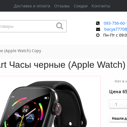
Доставка и оплата
Отзывы
Скидки
Контакты
093-756-60-
bacya7770
Пн-Пт с 09:0
е (Apple Watch) Copy
rt Часы черные (Apple Watch)
Нет в
Цена
65
Нашли д