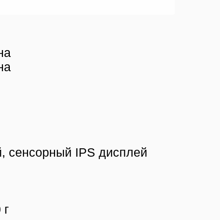
на
на
й, сенсорный IPS дисплей
 г