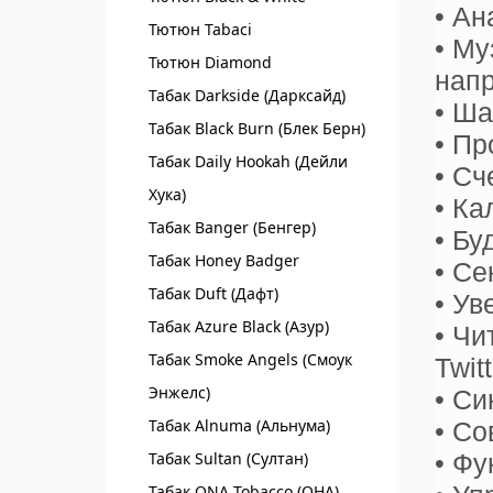
• Ан
Тютюн Tabaci
• Му
Тютюн Diamond
напр
Табак Darkside (Дарксайд)
• Ша
Табак Black Burn (Блек Берн)
• Пр
Табак Daily Hookah (Дейли
• Сч
Хука)
• Ка
Табак Banger (Бенгер)
• Бу
Табак Honey Badger
• Се
Табак Duft (Дафт)
• Ув
Табак Azure Black (Азур)
• Чи
Табак Smoke Angels (Смоук
Twit
Энжелс)
• Си
Табак Alnuma (Альнума)
• Со
Табак Sultan (Султан)
• Фу
Табак ONA Tobacco (ОНА)