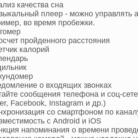
ализ качества сна
зыкальный плеер - можно управлять 
имер, во время пробежки.
гомер
осчет пройденного расстояния
етчик калорий
лендарь
дильник
кундомер
едомление о входящих звонках
тайте сообщения телефона и соц-сетей
ter, Facebook, Instagram и др.)
нхронизация со смартфоном по каналу
вместимость с Android и iOS
нкция напоминания о времени прове