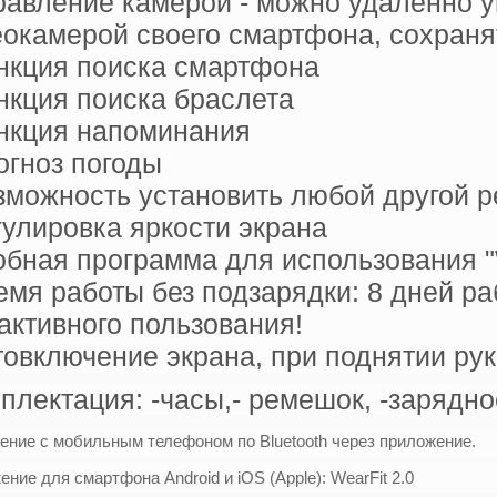
равление камерой - можно удаленно у
окамерой своего смартфона, сохраня
нкция поиска смартфона
нкция поиска браслета
нкция напоминания
огноз погоды
зможность установить любой другой 
гулировка яркости экрана
обная программа для использования "
емя работы без подзарядки: 8 дней р
активного пользования!
товключение экрана, при поднятии рук
плектация: -часы,- ремешок, -зарядное
ение с мобильным телефоном по Bluetooth через приложение.
ние для смартфона Android и іОS (Apple): WearFit 2.0