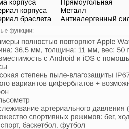
ма корпуса
Прямоугольная
ериал корпуса
Металл
ериал браслета
Антиалергенный си
ые функции:
змеры полностью повторяют Apple Wat
на: 36,5 мм, толщина: 11 мм, вес: 50 г
вместимость с Android и iOS с помощь
сы
сокая степень пыле-влагозащиты IP6
ого вариантов циферблатов + возмож
фон
льсометр
слеживание артериального давления (
ожество спортивных режимов: бег, ход
спорт, баскетбол, футбол