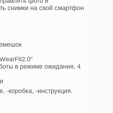
правлять фото и
ть снимки на свой смартфон
ремешок
WearFit2.0"
аботы в режиме ожидания, 4
и
, -коробка, -инструкция.