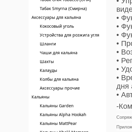
• Уп
виде
Табак Smyrna (Смирна)
• Фу
Аксессуары для кальяна
• Фу
Кокосовый уголь
• Фу
Устройства для розжига угля
• Пр
Шланги
• Во
Чаши для кальяна
• Ре
Шахты
• Уд
Калауды
• Вр
Колбы для кальяна
дня 
Аксессуары прочие
• Ав
Кальяны
-Ком
Кальяны Garden
Кальяны Alpha Hookah
Сопряж
Кальяны MattPear
Приложе