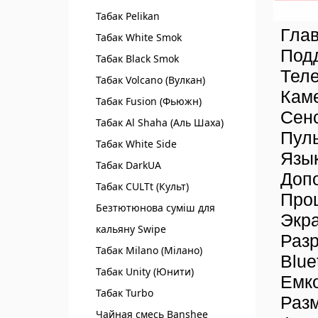
Табак Pelikan
Глав
Табак White Smok
Под
Табак Black Smok
Тел
Табак Volcano (Вулкан)
Кам
Табак Fusion (Фьюжн)
Сен
Табак Al Shaha (Аль Шаха)
Пул
Табак White Side
Язы
Табак DarkUA
Доп
Табак CULTt (Культ)
Про
Безтютюнова суміш для
Экр
кальяну Swipe
Раз
Табак Milano (Мілано)
Blue
Табак Unity (Юнити)
Емко
Табак Turbo
Разм
Чайная смесь Banshee