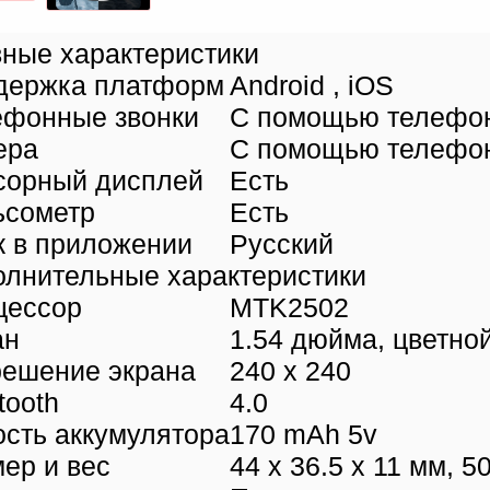
ные характеристики
держка платформ
Android , iOS
ефонные звонки
С помощью телефо
ера
С помощью телефо
сорный дисплей
Есть
ьсометр
Есть
к в приложении
Русский
олнительные характеристики
цессор
MTK2502
ан
1.54 дюйма, цветно
решение экрана
240 х 240
tooth
4.0
сть аккумулятора
170 mAh 5v
ер и вес
44 x 36.5 x 11 мм, 50