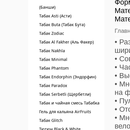
Фор
(Банши)
Мат
Табак Asti (Асти)
Мат
Табак Buta (Табак Бута)
Главн
Табак Zodiac
• Ра
Табак Al Fakher (Аль Факер)
шири
Табак Nakhla
• Со
Табак Minimal
• Ча
Табак Phantom
• Вы
Табак Endorphin (Эндорфин)
• Мн
Табак Paradox
на 
Табак Serbetli (Щербетли)
• Пу
Табак и чайная смесь Табабка
• От
Гель для кальяна AirFruits
• Мн
Табак Glitch
вело
Тютюн Black & White