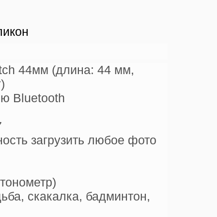
ликон
ch 44мм (длина: 44 мм,
)
ю Bluetooth
7
ность загрузить любое фото
тонометр)
ьба, скакалка, бадминтон,