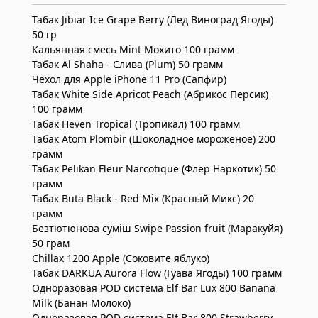
Табак Jibiar Ice Grape Berry (Лед Виноград Ягоды)
50 гр
Кальянная смесь Mint Мохито 100 грамм
Табак Al Shaha - Слива (Plum) 50 грамм
Чехол для Apple iPhone 11 Pro (Сапфир)
Табак White Side Apricot Peach (Абрикос Персик)
100 грамм
Табак Heven Tropical (Тропикал) 100 грамм
Табак Atom Plombir (Шоколадное мороженое) 200
грамм
Табак Pelikan Fleur Narcotique (Флер Наркотик) 50
грамм
Табак Buta Black - Red Mix (Красный Микс) 20
грамм
Безтютюнова суміш Swipe Passion fruit (Маракуйя​)
50 грам
Chillax 1200 Apple (Соковите яблуко)
Табак DARKUA Aurora Flow (Гуава Ягоды) 100 грамм
Одноразовая POD система Elf Bar Lux 800 Banana
Milk (Банан Молоко)
Одноразовая POD система Elf Bar 800 Strawberry