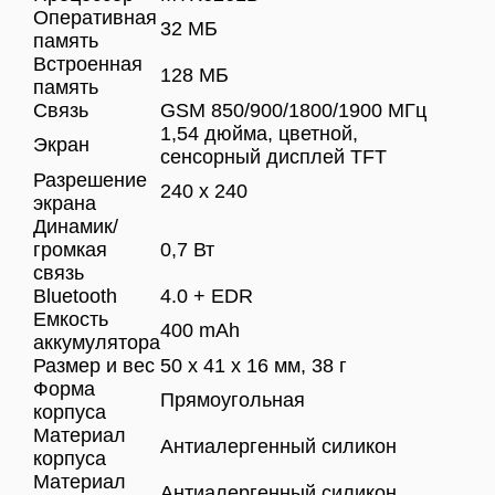
Оперативная
32 МБ
память
Встроенная
128 МБ
память
Связь
GSM 850/900/1800/1900 МГц
1,54 дюйма, цветной,
Экран
сенсорный дисплей TFT
Разрешение
240 х 240
экрана
Динамик/
громкая
0,7 Вт
связь
Bluetooth
4.0 + EDR
Емкость
400 mAh
аккумулятора
Размер и вес
50 x 41 x 16 мм, 38 г
Форма
Прямоугольная
корпуса
Материал
Антиалергенный силикон
корпуса
Материал
Антиалергенный силикон