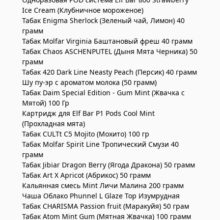
Ice Cream (Клубничное мороженое)
Табак Enigma Sherlock (Зеленый чай, Лимон) 40
грамм
Табак Molfar Virginia Баштановый фреш 40 грамм
Табак Chaos ASCHENPUTEL (Дыня Мята Черника) 50
грамм
Табак 420 Dark Line Neasty Peach (Персик) 40 грамм
Шу пу-эр с ароматом молока (50 грамм)
Табак Daim Special Edition - Gum Mint (Жвачка с
Мятой) 100 Гр
Картридж для Elf Bar P1 Pods Cool Mint
(Прохладная мята)
Табак CULTt C5 Mojito (Мохито) 100 гр
Табак Molfar Spirit Line Тропический Смузи 40
грамм
Табак Jibiar Dragon Berry (Ягода Дракона) 50 грамм
Табак Art X Apricot (Абрикос) 50 грамм
Кальянная смесь Mint Личи Малина 200 грамм
Чаша Облако Phunnel L Glaze Top Изумрудная
Табак CHARISMA Passion fruit (Маракуйя) 50 грам
Табак Atom Mint Gum (Мятная Жвачка) 100 грамм