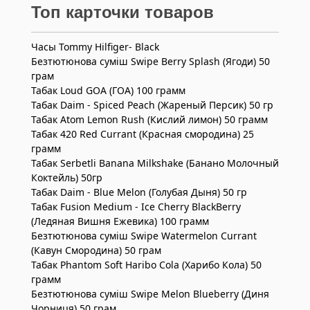
Топ карточки товаров
Часы Tommy Hilfiger- Black
Безтютюнова суміш Swipe Berry Splash (Ягоди) 50
грам
Табак Loud GOA (ГОА) 100 грамм
Табак Daim - Spiced Peach (Жареный Персик) 50 гр
Табак Atom Lemon Rush (Кислий лимон) 50 грамм
Табак 420 Red Currant (Красная смородина) 25
грамм
Табак Serbetli Banana Milkshake (Банано Молочный
Коктейль) 50гр
Табак Daim - Blue Melon (Голубая Дыня) 50 гр
Табак Fusion Medium - Ice Cherry BlackBerry
(Ледяная Вишня Ежевика) 100 грамм
Безтютюнова суміш Swipe Watermelon Currant
(Кавун Смородина) 50 грам
Табак Phantom Soft Haribo Cola (Харибо Кола) 50
грамм
Безтютюнова суміш Swipe Melon Blueberry (Диня
Чорниця) 50 грам