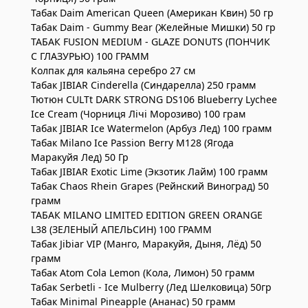
Табак Daim American Queen (Американ Квин) 50 гр
Табак Daim - Gummy Bear (Желейные Мишки) 50 гр
ТАБАК FUSION MEDIUM - GLAZE DONUTS (ПОНЧИК
С ГЛАЗУРЬЮ) 100 ГРАММ
Колпак для кальяна серебро 27 см
Табак JIBIAR Cinderella (Синдарелла) 250 грамм
Тютюн CULTt DARK STRONG DS106 Blueberry Lychee
Ice Cream (Чорниця Лічі Морозиво) 100 грам
Табак JIBIAR Ice Watermelon (Арбуз Лед) 100 грамм
Табак Milano Ice Passion Berry M128 (Ягода
Маракуйя Лед) 50 Гр
Табак JIBIAR Exotic Lime (Экзотик Лайм) 100 грамм
Табак Chaos Rhein Grapes (Рейнский Виноград) 50
грамм
ТАБАК MILANO LIMITED EDITION GREEN ORANGE
L38 (ЗЕЛЕНЫЙ АПЕЛЬСИН) 100 ГРАММ
Табак Jibiar VIP (Манго, Маракуйя, Дыня, Лёд) 50
грамм
Табак Atom Cola Lemon (Кола, Лимон) 50 грамм
Табак Serbetli - Ice Mulberry (Лед Шелковица) 50гр
Табак Minimal Pineapple (Ананас) 50 грамм