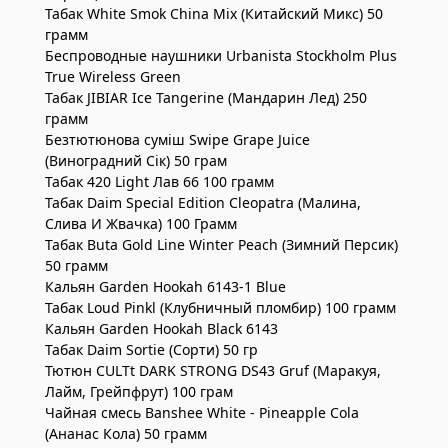
Табак White Smok China Mix (Китайский Микс) 50
грамм
Беспроводные наушники Urbanista Stockholm Plus
True Wireless Green
Табак JIBIAR Ice Tangerine (Мандарин Лед) 250
грамм
Безтютюнова суміш Swipe Grape Juice
(Виноградний Сік) 50 грам
Табак 420 Light Лав 66 100 грамм
Табак Daim Special Edition Cleopatra (Малина,
Слива И Жвачка) 100 Грамм
Табак Buta Gold Line Winter Peach (Зимний Персик)
50 грамм
Кальян Garden Hookah 6143-1 Blue
Табак Loud Pinkl (Клубничный пломбир) 100 грамм
Кальян Garden Hookah Black 6143
Табак Daim Sortie (Сорти) 50 гр
Тютюн CULTt DARK STRONG DS43 Gruf (Маракуя,
Лайм, Грейпфрут) 100 грам
Чайная смесь Banshee White - Pineapple Cola
(Ананас Кола) 50 грамм