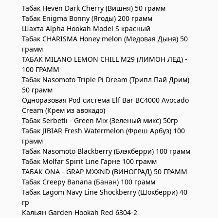
Табак Heven Dark Cherry (Вишня) 50 грамм
Табак Enigma Bonny (Ягоды) 200 грамм
Шахта Alpha Hookah Model S красный
Табак CHARISMA Honey melon (Медовая Дыня) 50
грамм
ТАБАК MILANO LEMON CHILL M29 (ЛИМОН ЛЕД) -
100 ГРАММ
Табак Nasomoto Triple Pi Dream (Трипл Пай Дрим)
50 грамм
Одноразовая Pod система Elf Bar BC4000 Avocado
Cream (Крем из авокадо)
Табак Serbetli - Green Mix (Зеленый микс) 50гр
Табак JIBIAR Fresh Watermelon (Фреш Арбуз) 100
грамм
Табак Nasomoto Blackberry (Блэкберри) 100 грамм
Табак Molfar Spirit Line Гарне 100 грамм
ТАБАК ONA - GRAP MXXND (ВИНОГРАД) 50 ГРАММ
Табак Creepy Banana (Банан) 100 грамм
Табак Lagom Navy Line Shockberry (Шокберри) 40
гр
Кальян Garden Hookah Red 6304-2