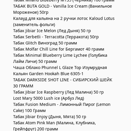
ТАБАК BUTA GOLD - Vanilla Ice Cream (Ванильное
Мороженое) 50гр
Калауд для кальяна на 2 ручки лотос Kaloud Lotus
(заменитель фольги)
Табак Jibiar Ice Melon (Лед Дыня) 50 гр
Табак Serbetli - Terracotta (Терракота) 50гр
Табак Glitch Виноград 50 грамм
Табак Molfar Chill Line for Бергамот 40 грамм
Табак Minimal Blueberry Lime Lychee (Голубика
Лайм Личи) 50 грамм
Чаша Облако Phunnel L Glaze Top Изумрудная
Кальян Garden Hookah Blue 6305-1
ТАБАК DARKSIDE SHOT LINE - СИБИРСКИЙ ШЕЙК
30 ГРАММ
Табак Jibiar Ice Raspberry (Лед Малина) 50 гр
Lost Mary 5000 Lush ice (Арбуз Лед)
Табак Fusion Medium - Лимонный Пирог (Lemon
Cake) 100 Грамм
Табак Jibiar Enjoy (Дыня, Мята) 50 гр
Табак Atom Pink Man (Малина, Клубника,
Грейпфрут) 200 грамм