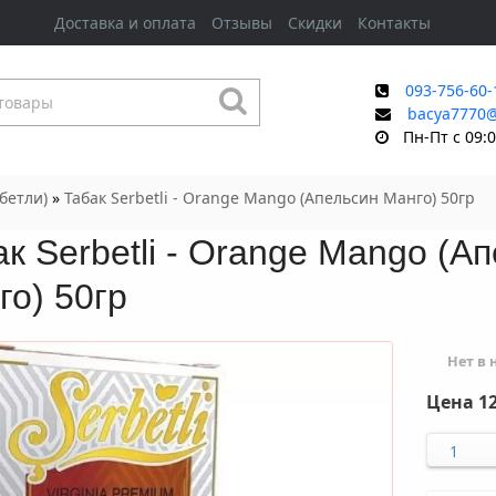
Доставка и оплата
Отзывы
Скидки
Контакты
093-756-60-
bacya7770
Пн-Пт с 09:0
рбетли)
»
Табак Serbetlі - Orange Mango (Апельсин Манго) 50гр
к Serbetlі - Orange Mango (А
го) 50гр
Нет в
Цена
12