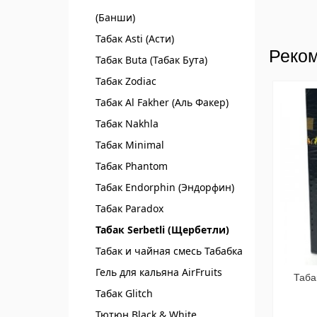
(Банши)
Табак Asti (Асти)
Реком
Табак Buta (Табак Бута)
Табак Zodiac
Табак Al Fakher (Аль Факер)
Табак Nakhla
Табак Minimal
Табак Phantom
Табак Endorphin (Эндорфин)
Табак Paradox
Табак Serbetli (Щербетли)
Табак и чайная смесь Табабка
Гель для кальяна AirFruits
Таба
Табак Glitch
Тютюн Black & White