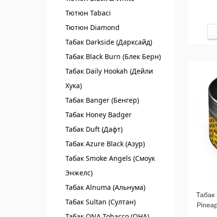
Тютюн Tabaci
Тютюн Diamond
Табак Darkside (Дарксайд)
Табак Black Burn (Блек Берн)
Табак Daily Hookah (Дейли
Хука)
Табак Banger (Бенгер)
Табак Honey Badger
Табак Duft (Дафт)
Табак Azure Black (Азур)
Табак Smoke Angels (Смоук
Энжелс)
Табак Alnuma (Альнума)
Табак 
Табак Sultan (Султан)
Pinea
Табак ONA Tobacco (ОНА)