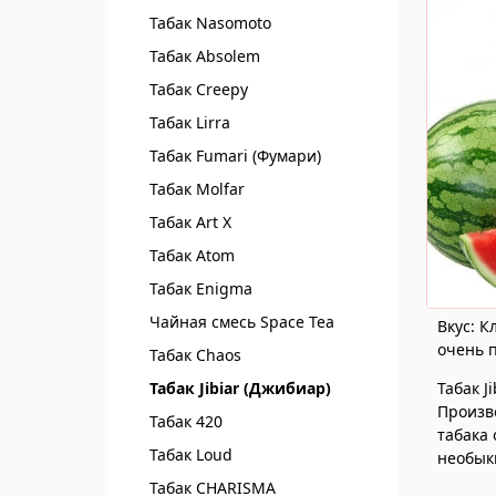
Табак Nasomoto
Табак Absolem
Табак Creepy
Табак Lirra
Табак Fumari (Фумари)
Табак Molfar
Табак Art X
Табак Atom
Табак Enigma
Чайная смесь Spaсe Tea
Вкус: К
очень п
Табак Chaos
Табак J
Табак Jibiar (Джибиар)
Произв
Табак 420
табака 
Табак Loud
необык
Табак CHARISMA