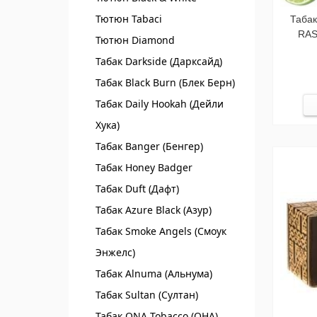
Тютюн Tabaci
Таба
RAS
Тютюн Diamond
Табак Darkside (Дарксайд)
Табак Black Burn (Блек Берн)
Табак Daily Hookah (Дейли
Хука)
Табак Banger (Бенгер)
Табак Honey Badger
Табак Duft (Дафт)
Табак Azure Black (Азур)
Табак Smoke Angels (Смоук
Энжелс)
Табак Alnuma (Альнума)
Табак Sultan (Султан)
Табак ONA Tobacco (ОНА)