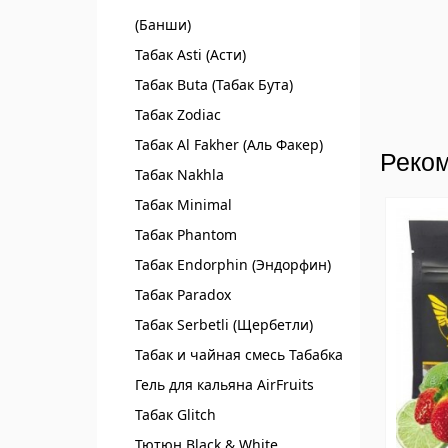
(Банши)
Табак Asti (Асти)
Табак Buta (Табак Бута)
Табак Zodiac
Табак Al Fakher (Аль Факер)
Реком
Табак Nakhla
Табак Minimal
Табак Phantom
Табак Endorphin (Эндорфин)
Табак Paradox
Табак Serbetli (Щербетли)
Табак и чайная смесь Табабка
Гель для кальяна AirFruits
Табак Glitch
Тютюн Black & White