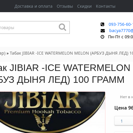
Доставка и оплата
Отзывы
Скидки
Контакты
093-756-60-
bacya7770
Пн-Пт с 09:0
ар)
»
Табак JIBIAR -ICE WATERMELON MELON (АРБУЗ ДЫНЯ ЛЕД) 
ак JIBIAR -ICE WATERMELO
БУЗ ДЫНЯ ЛЕД) 100 ГРАММ
Нет в
Цена
96