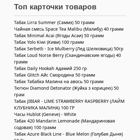
Топ карточки товаров
Табак Lirra Summer (Саммэ) 50 грамм
Чайная смесь Space Tea Malibu (Малибу) 40 грамм
Табак Minimal Acai (Ягоды Асаи) 50 грамм
Табак Yolo Kiwi (Киви) 100 грамм
Табак Serbetli - Ice Mulberry (Лед Шелковица) 50гр
Табак Loud Norse Berry (Скандинавские ягоды) 40
грамм
Табак Daily Hookah Адамий 250 гр
Табак Glitch Айс Смородина 50 грамм
Табак Табабка Малина на авось 50 грамм
Тютюн Diamond Detonator (Жуйка з корицею) 50
грам
Табак JIBIAR - LIME STRAWBERRY RASPBERRY (ЛАЙМ
КЛУБНИКА МАЛИНА) 100 ГР
Часы Hublot (Geneve) - White
Табак 420 Mandarin Lemonade (Мандариновая
содовая) 100 грамм
Табак Azure Black Line - Blue Melon (Голубая Дыня)