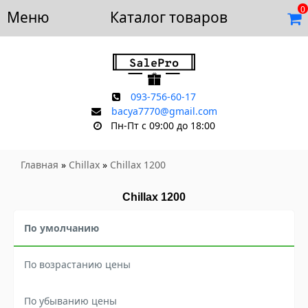
0
Меню
Доставка и оплата
Каталог товаров
Отзывы
Скидки
Контакты
093-756-60-17
bacya7770@gmail.com
Пн-Пт с 09:00 до 18:00
Главная
»
Chillax
»
Chillax 1200
Chillax 1200
По умолчанию
По возрастанию цены
По убыванию цены