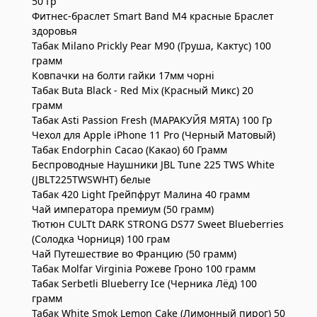
50 Гр
Фитнес-браслет Smart Band M4 красные Браслет
здоровья
Табак Milano Prickly Pear M90 (Груша, Кактус) 100
грамм
Ковпачки на болти гайки 17мм чорні
Табак Buta Black - Red Mix (Красный Микс) 20
грамм
Табак Asti Passion Fresh (МАРАКУЙЯ МЯТА) 100 Гр
Чехол для Apple iPhone 11 Pro (Черный Матовый)
Табак Endorphin Cacao (Какао) 60 Грамм
Беспроводные Наушники JBL Tune 225 TWS White
(JBLT225TWSWHT) белые
Табак 420 Light Грейпфрут Малина 40 грамм
Чай императора премиум (50 грамм)
Тютюн CULTt DARK STRONG DS77 Sweet Blueberries
(Солодка Чорниця) 100 грам
Чай Путешествие во Францию (50 грамм)
Табак Molfar Virginia Рожеве Гроно 100 грамм
Табак Serbetli Blueberry Ice (Черника Лёд) 100
грамм
Табак White Smok Lemon Cake (Лимонный пирог) 50