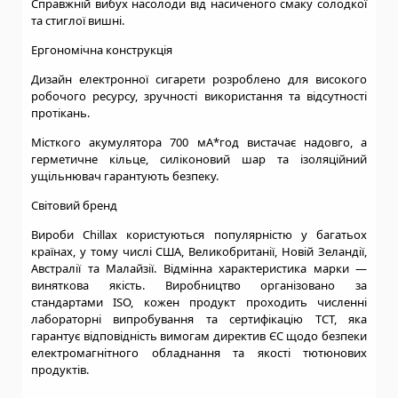
Справжній вибух насолоди від насиченого смаку солодкої
та стиглої вишні.
Ергономічна конструкція
Дизайн електронної сигарети розроблено для високого
робочого ресурсу, зручності використання та відсутності
протікань.
Місткого акумулятора 700 мА*год вистачає надовго, а
герметичне кільце, силіконовий шар та ізоляційний
ущільнювач гарантують безпеку.
Світовий бренд
Вироби Chillax користуються популярністю у багатьох
країнах, у тому числі США, Великобританії, Новій Зеландії,
Австралії та Малайзії. Відмінна характеристика марки —
виняткова якість. Виробництво організовано за
стандартами ISO, кожен продукт проходить численні
лабораторні випробування та сертифікацію TCT, яка
гарантує відповідність вимогам директив ЄС щодо безпеки
електромагнітного обладнання та якості тютюнових
продуктів.