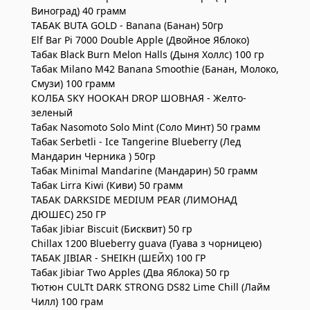
Виноград) 40 грамм
ТАБАК BUTA GOLD - Banana (Банан) 50гр
Elf Bar Pi 7000 Double Apple (Двойное Яблоко)
Табак Black Burn Melon Halls (Дыня Холлс) 100 гр
Табак Milano M42 Banana Smoothie (Банан, Молоко,
Смузи) 100 грамм
КОЛБА SKY HOOKAH DROP ШОВНАЯ - Желто-
зеленый
Табак Nasomoto Solo Mint (Соло Минт) 50 грамм
Табак Serbetli - Ice Tangerine Blueberry (Лед
Мандарин Черника ) 50гр
Табак Minimal Mandarine (Мандарин) 50 грамм
Табак Lirra Kiwi (Киви) 50 грамм
ТАБАК DARKSIDE MEDIUM PEAR (ЛИМОНАД
ДЮШЕС) 250 ГР
Табак Jibiar Biscuit (Бисквит) 50 гр
Chillax 1200 Blueberry guava (Гуава з чорницею)
ТАБАК JIBIAR - SHEIKH (ШЕЙХ) 100 ГР
Табак Jibiar Two Apples (Два Яблока) 50 гр
Тютюн CULTt DARK STRONG DS82 Lime Chill (Лайм
Чилл) 100 грам