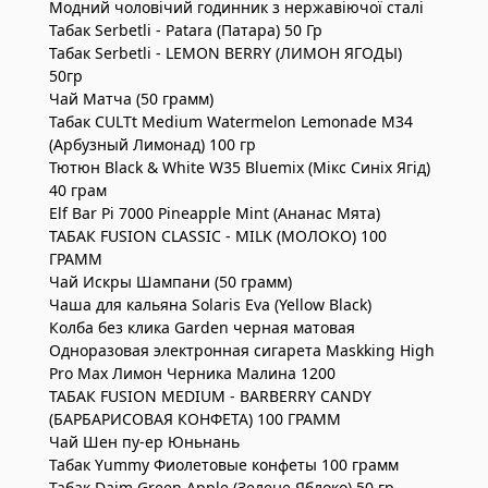
Модний чоловічий годинник з нержавіючої сталі
Табак Serbetli - Patara (Патара) 50 Гр
Табак Serbetli - LEMON BERRY (ЛИМОН ЯГОДЫ)
50гр
Чай Матча (50 грамм)
Табак CULTt Medium Watermelon Lemonade M34
(Арбузный Лимонад) 100 гр
Тютюн Black & White W35 Bluemix (Мікс Синіх Ягід)
40 грам
Elf Bar Pi 7000 Pineapple Mint (Ананас Мята)
ТАБАК FUSION CLASSIC - MILK (МОЛОКО) 100
ГРАММ
Чай Искры Шампани (50 грамм)
Чаша для кальяна Solaris Eva (Yellow Black)
Колба без клика Garden черная матовая
Одноразовая электронная сигарета Maskking High
Pro Max Лимон Черника Малина 1200
ТАБАК FUSION MEDIUM - BARBERRY CANDY
(БАРБАРИСОВАЯ КОНФЕТА) 100 ГРАММ
Чай Шен пу-ер Юньнань
Табак Yummy Фиолетовые конфеты 100 грамм
Табак Daim Green Apple (Зелене Яблоко) 50 гр