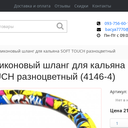
Доставка и оплата
Отзывы
Скидки
Контакты
093-756-60-
bacya7770
Пн-Пт с 09:0
ликоновый шланг для кальяна SOFT TOUCH разноцветный
иконовый шланг для кальяна
CH разноцветный (4146-4)
Артикул:
Нет в
Цена
21