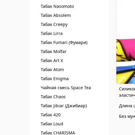
Табак Nasomoto
Табак Absolem
Табак Creepy
Табак Lirra
Табак Fumari (Фумари)
Табак Molfar
Табак Art X
Табак Atom
Табак Enigma
Чайная смесь Spaсe Tea
Силикон
эласти
Табак Chaos
Длина ш
Табак Jibiar (Джибиар)
Табак 420
Без му
Табак Loud
Табак CHARISMA