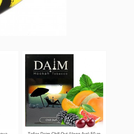
ьяна
Табак Daim Chill Out (Чилл Аут) 50 гр