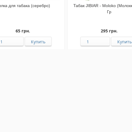
лка для табака (серебро)
Табак JIBIAR - Moloko (Молок
Гр
65 грн.
295 грн.