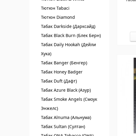
Тютюн Tabaci
Тютюн Diamond
Табак Darkside (Дарксайд)
Табак Black Burn (Блек Берн)
Табак Daily Hookah (Дейли
Хука)
Табак Banger (Бенгер)
Табак Honey Badger
Табак Duft (Дафт)
Табак Azure Black (Азур)
Табак Smoke Angels (Смоук
Энжелс)
Табак Alnuma (Альнума)
Табак Sultan (Султан)
Табак ONA Tobacco (ОНА)