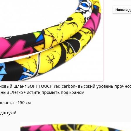
Нашли д
овый шланг SOFT TOUCH red carbon- высокий уровень прочност
чный .Легко чистить,промыть под краном
ланга - 150 см
ндштука!