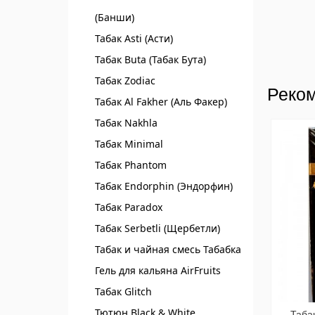
(Банши)
Табак Asti (Асти)
Табак Buta (Табак Бута)
Табак Zodiac
Реком
Табак Al Fakher (Аль Факер)
Табак Nakhla
Табак Minimal
Табак Phantom
Табак Endorphin (Эндорфин)
Табак Paradox
Табак Serbetli (Щербетли)
Табак и чайная смесь Табабка
Гель для кальяна AirFruits
Табак Glitch
Тютюн Black & White
Табак