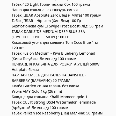
Табак 420 Light Тропический Сок 100 грамм
Чаша для кальяна Lex глазурь синяя
Табак JIBIAR Absolute Zero (Лед и Мята) 100 грамм
Табак JIBIAR - Hip Lem (Хип Лем) 100 Гр
Безтютюнова суміш Swipe Frost Boost (Лід) 50 грам
ТАБАК DARKSIDE MEDIUM DEEP BLUE SEA
(ГЛУБОКОЕ СИНЕЕ МОРЕ) 100 ГР
Кокосовый уголь для кальяна Tom Coco Blue 1 кг
120 шт
Табак Fusion Medium - Kiwi Blueberry Lemonad
(Киви Голубика Лимонад) 100 грамм
ПЕЧКА ДЛЯ КАЛЬЯНА ДЛЯ РОЗЖИГА УГЛЕЙ 500W
Hot plate белая
ЧАЙНАЯ СМЕСЬ ДЛЯ КАЛЬЯНА BANSHEE -
BARBERRY (БАРБАРИС) 50 ГРАММ
Колба Garden синяя гавань без клика
Уголь AMY Gold 1kg (26 mm)
Блюдце для кальяна Khalil Mamoon gold 1
Табак CULTt Strong DS34 Watermelon lemonade
(Арбузный Лимонад) 100 грамм
Табак Pelikan Ice Raspberry (Лед Малина) 50 грамм