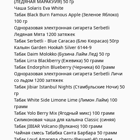
(ЛЕДЯНАЯ МАРАКУЙЯ) 50 Гр
Чаша Solaris Eva White
Табак Black Burn Famous Apple (Зеленое Яблоко)
100 гр
Одноразовая электронная сигарета Serbetli
Ледяная Мята 1200 затяжек
Табак Serbetli - Blue Caracao (Блю Кюрасао) 50гр
Кальян Garden Hookah Silver 6144-9
Табак Daim Molokko (Бузина Лайм Лед) 50 гр
Табак Lirra Blackberry (Ежевика) 50 грамм
Табак Endorphin Blueberry (Черника) 60 Грамм
Одноразовая электронная сигарета Serbetli Личи
со льдом 1200 затяжек
Табак Jibiar Istanbul Nights (Стамбульские Ночи) 50
гр
Табак White Side Limone Lime (Лимон Лайм) 100
грамм
Табак Yolo Berry Mix (Ягодный микс) 100 грамм
Силиконовая чаша для кальяна Classic (синяя)
Табак JIBIAR Volcano (Вулкано) 100 грамм
Чайная смесь Табабка Санта Барбара 50 грамм
Табак Loud Amarena cherry (Вишня) 40 грамм